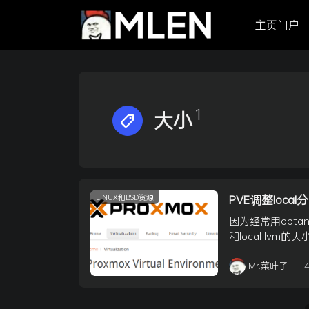
主页门户
1
大小
LINUX和BSD资源
PVE调整loca
因为经常用opta
和local lvm
Mr.菜叶子