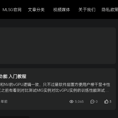
MLSG官网
文章分类
视频媒体
关于我们
隐私政
MIG功能 入门教程
上和NV的vGPU逻辑一致，只不过是软件层面方便用户榨干显卡性
之前有看到对比测试MIG实例对比vGPU实例的训练性能测试，
5,065
0
3
2 年前